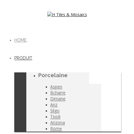
HOME
PRODUIT
Porcelaine
Aspen
Bcharre
Dimane
Ariz
Sligo
Tivoli
Arizona
Rome