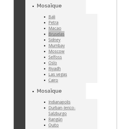
Mosaïque
Bali
Petra
Macao
Bruselas
Sidney
Mumbay
Moscow
Selfoss
Oslo
Riyadh
Las vegas
Cairo
Mosaïque
Indianapolis
Durban-Jerico-
Salzburgo
Rangún
Quito