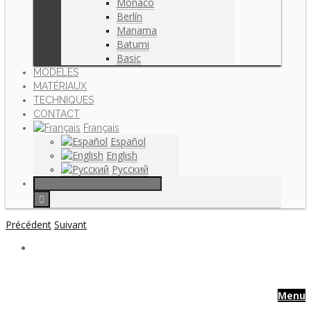
Mónaco
Berlín
Manama
Batumi
Basic
MODÈLES
MATÉRIAUX
TECHNIQUES
CONTACT
Français
Español
English
Русский
Précédent
Suivant
Menu