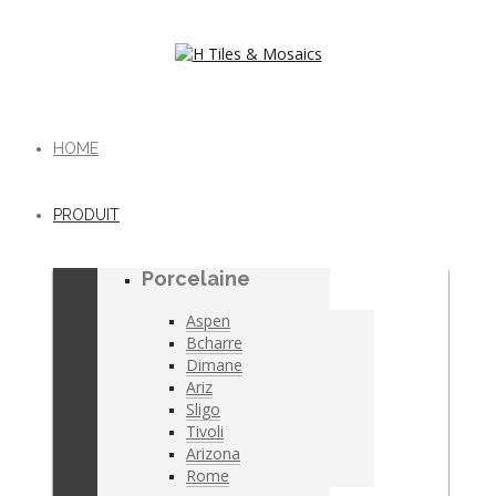
HOME
PRODUIT
Porcelaine
Aspen
Bcharre
Dimane
Ariz
Sligo
Tivoli
Arizona
Rome