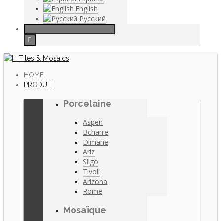
English
Русский
HOME
PRODUIT
Porcelaine
Aspen
Bcharre
Dimane
Ariz
Sligo
Tivoli
Arizona
Rome
Mosaïque