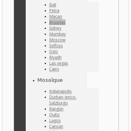
Bali
Petra
Macao
Bruselas
Sidney
Mumbay
Moscow
Selfoss
Oslo
Riyadh
Las vegas
Cairo
Mosaïque
Indianapolis
Durban-Jerico-
Salzburgo
Rangún
Quito
Lagos
Cancún