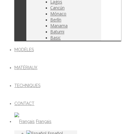
Lagos
Cancún
Mónaco
Berlín
Manama
Batumi
Basic
MODÈLES
MATÉRIAUX
TECHNIQUES
CONTACT
Français
Español