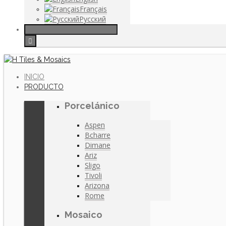
Français
Русский
INICIO
PRODUCTO
Porcelánico
Aspen
Bcharre
Dimane
Ariz
Sligo
Tivoli
Arizona
Rome
Mosaico