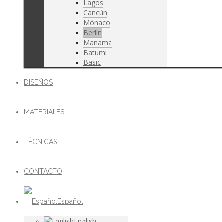
Lagos
Cancún
Mónaco
Berlín
Manama
Batumi
Basic
DISEÑOS
MATERIALES
TÉCNICAS
CONTACTO
Español
English