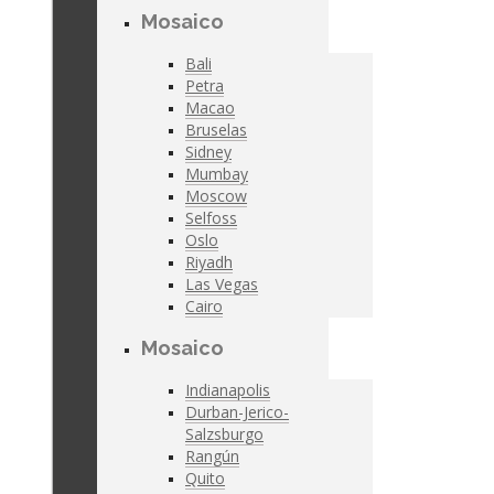
Mosaico
Bali
Petra
Macao
Bruselas
Sidney
Mumbay
Moscow
Selfoss
Oslo
Riyadh
Las Vegas
Cairo
Mosaico
Indianapolis
Durban-Jerico-
Salzsburgo
Rangún
Quito