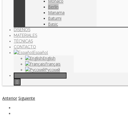
Mónaco
Berlín
Manama
Batumi
Basic
DISEÑOS
MATERIALES
TÉCNICAS
CONTACTO
Español
English
Français
Русский
Anterior
Siguiente