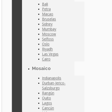
Bali
Petra
Macao
Bruselas
Sidney
Mumbay
Moscow
Selfoss
Oslo
Riyadh
Las Vegas
Cairo
Mosaico
Indianapolis
Durban-Jerico-
Salzsburgo
Rangún
Quito
Lagos
Cancún