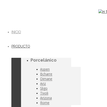
INICIO
PRODUCTO
Porcelánico
Aspen
Bcharre
Dimane
Ariz
Sligo
Tivoli
Arizona
Rome